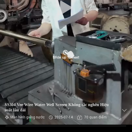
SS304 Vee Wire Water Well Screen Không tắc nghẽn Hiệu
suất lâu dài
Màn hình giếng nước
2025-07-14
70 quan điểm