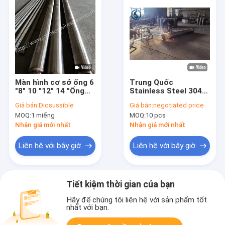
Màn hình cơ sở ống 6
Trung Quốc
"8" 10 "12" 14 "Ống
Stainless Steel 304
nước giếng khoan
sợi lồng màn hình
Giá bán:
Dicsussible
Giá bán:
negotiated price
cho bộ lọc
ống
MOQ:
1 miếng
MOQ:
10 pcs
Nhận giá mới nhất
Nhận giá mới nhất
Liên hệ với bây giờ
Liên hệ với bây giờ
Tiết kiệm thời gian của bạn
Hãy để chúng tôi liên hệ với sản phẩm tốt
nhất với bạn.