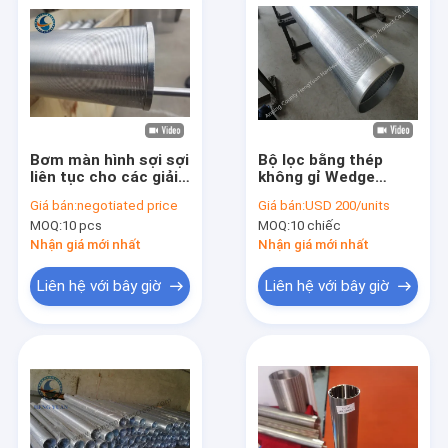
Bơm màn hình sợi sợi
Bộ lọc bằng thép
liên tục cho các giải
không gỉ Wedge
pháp lọc
Johnson Wire
Giá bán:
negotiated price
Giá bán:
USD 200/units
Screen, Ống nước
MOQ:
10 pcs
MOQ:
10 chiếc
giếng sâu
Nhận giá mới nhất
Nhận giá mới nhất
Liên hệ với bây giờ
Liên hệ với bây giờ
Trang chủ
Các sản phẩm
Chương trình VR