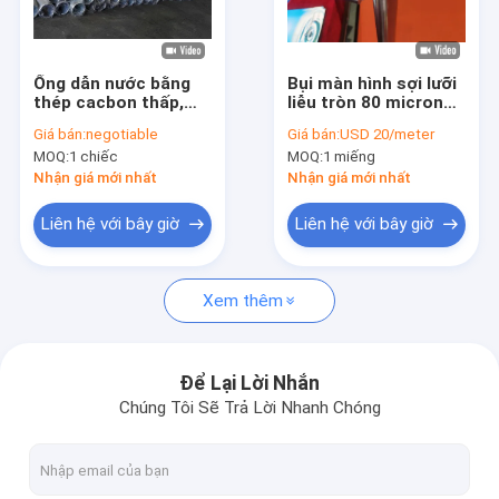
Về chúng tôi
Tham quan nhà máy
Ống dẫn nước bằng
Bụi màn hình sợi lưỡi
thép cacbon thấp,
liễu tròn 80 micron
Kiểm soát chất lượng
màn hình vỏ giếng
tinh khiết cho thiết bị
Giá bán:
negotiable
Giá bán:
USD 20/meter
Kích thước khe 1,0
lọc cơ học
MOQ:
1 chiếc
MOQ:
1 miếng
mm
Liên hệ chúng tôi
Nhận giá mới nhất
Nhận giá mới nhất
Yêu cầu báo giá
Liên hệ với bây giờ
Liên hệ với bây giờ
Xem thêm
Màn hình dây Johnson
Màn hình dây Johnson Vee
Để Lại Lời Nhắn
Chúng Tôi Sẽ Trả Lời Nhanh Chóng
Màn hình dây nêm Johnson
Màn hình quấn dây