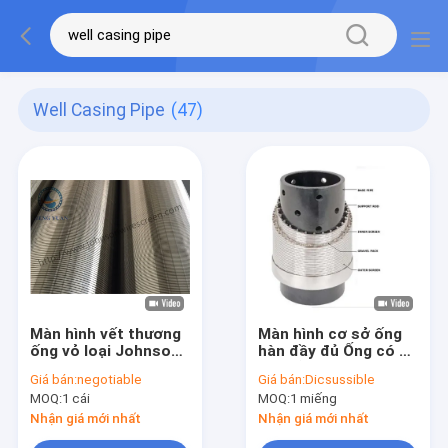
Well Casing Pipe
(47)
Màn hình vết thương
Màn hình cơ sở ống
ống vỏ loại Johnson
hàn đầy đủ Ống có vỏ
cho bộ lọc giếng dầu
đục lỗ Nam / Nữ có
Giá bán:
negotiable
Giá bán:
Dicsussible
nước
ren
MOQ:
1 cái
MOQ:
1 miếng
Nhận giá mới nhất
Nhận giá mới nhất