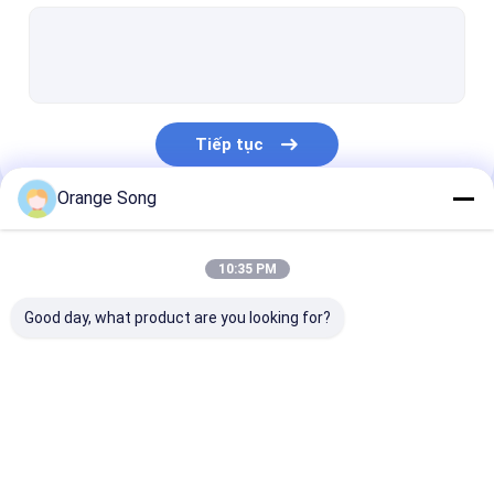
Màn hình giếng nước
Vòi lọc nước
Tấm màn hình dây nêm
Tiếp tục
Lưới dây nêm
Orange Song
Bộ lọc màn hình parabol
Danh Mục Của Chúng Tôi
Trống màn hình quay
10:35 PM
Màn hình cơ sở ống
Good day, what product are you looking for?
Ống thép thon
Màn hình dây
Màn hình dây
Màn hình dây 
Johnson
Johnson Vee
Johnson