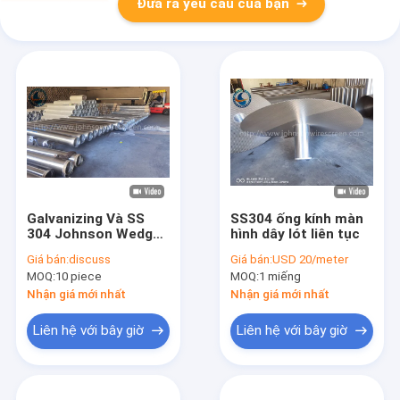
Đưa ra yêu cầu của bạn
Galvanizing Và SS
SS304 ống kính màn
304 Johnson Wedge
hình dây lót liên tục
Wire Mạch nước
Giá bán:
discuss
Giá bán:
USD 20/meter
Screen lọc ống
MOQ:
10 piece
MOQ:
1 miếng
Nhận giá mới nhất
Nhận giá mới nhất
Liên hệ với bây giờ
Liên hệ với bây giờ