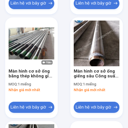
Liên hệ với bây giờ
Liên hệ với bây giờ
Màn hình cơ sở ống
Màn hình cơ sở ống
bằng thép không gỉ
giếng sâu Công suất
304 để khoan giếng
dòng chảy cao Đường
MOQ:
1 miếng
MOQ:
1 miếng
địa nhiệt hiệu quả
kính ngoài 114mm
Nhận giá mới nhất
Nhận giá mới nhất
cao
Liên hệ với bây giờ
Liên hệ với bây giờ