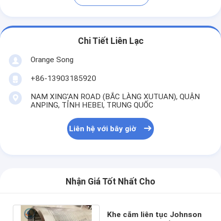
Chi Tiết Liên Lạc
Orange Song
+86-13903185920
NAM XING’AN ROAD (BẮC LÀNG XUTUAN), QUẬN
ANPING, TỈNH HEBEI, TRUNG QUỐC
Liên hệ với bây giờ
Nhận Giá Tốt Nhất Cho
Khe cắm liên tục Johnson