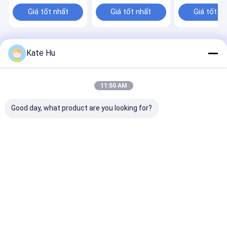
nước
khe cắm
Giá tốt nhất
Giá tốt nhất
Giá tốt n
Nhà
Về chúng tôi
Desktop Site
Kate Hu
Sơ đồ trang web
Chính sách bảo mật
Phẩm chất
Màn hình dây Johnson
Nhà máy trung quốc.Copyright ©
2026 Anping County Hengyuan Hardware Netting Industry Product
11:50 AM
Co.,Ltd.. All Rights Reserved.
Good day, what product are you looking for?
Trang chủ
Các sản phẩm
Chương trình VR