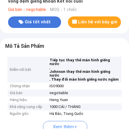
vòng đệm giếng khoan Kết nối cuối
Giá bán：negotiable
MOQ：1 chiếc
Giá tốt nhất
Liên hệ với bây giờ
Mô Tả Sản Phẩm
Tiếp tục thay thế màn hình giếng
nước
,
Điểm nổi bật
Johnson thay thế màn hình giếng
nước
,
Thay đổi màn hình giếng nước ngầm
Chứng nhận
ISO9000
Giá bán
negotiable
Hàng hiệu
Heng Yuan
Khả năng cung cấp
1000 CÁI / THÁNG
Nguồn gốc
Hà Bắc, Trung Quốc
Xem thêm