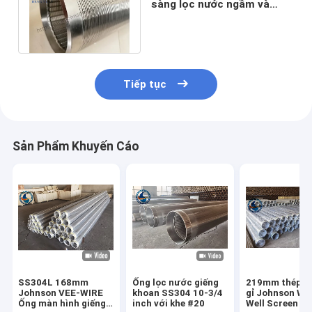
sàng lọc nước ngầm và
vòng đệm giếng khoan Kết
nối cuối
Tiếp tục
Sản Phẩm Khuyến Cáo
SS304L 168mm
Ống lọc nước giếng
219mm thép k
Johnson VEE-WIRE
khoan SS304 10-3/4
gỉ Johnson Wa
Ống màn hình giếng
inch với khe #20
Well Screen 1