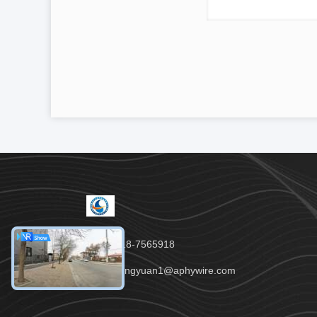
ĐT:：86-318-7565918
E-mail：hengyuan1@aphywire.com