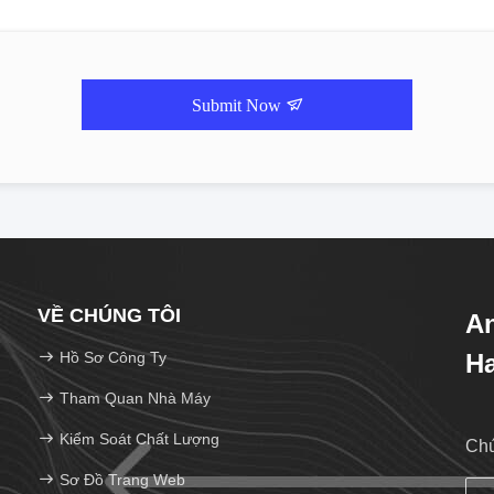
Submit Now
VỀ CHÚNG TÔI
A
Hồ Sơ Công Ty
Ha
Pr
Tham Quan Nhà Máy
Kiểm Soát Chất Lượng
Chú
Sơ Đồ Trang Web