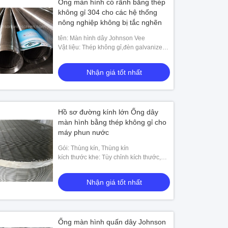
Ống màn hình có rãnh bằng thép
không gỉ 304 cho các hệ thống
nông nghiệp không bị tắc nghẽn
tên: Màn hình dây Johnson Vee
Vật liệu: Thép không gỉ,đèn galvanized
carbon thấp
Nhận giá tốt nhất
Hồ sơ đường kính lớn Ống dây
màn hình bằng thép không gỉ cho
máy phun nước
Gói: Thùng kín, Thùng kín
kích thước khe: Tùy chỉnh kích thước,
0,05-50mm
Nhận giá tốt nhất
Ống màn hình quấn dây Johnson