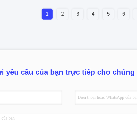
1
2
3
4
5
6
i yêu cầu của bạn trực tiếp cho chúng 