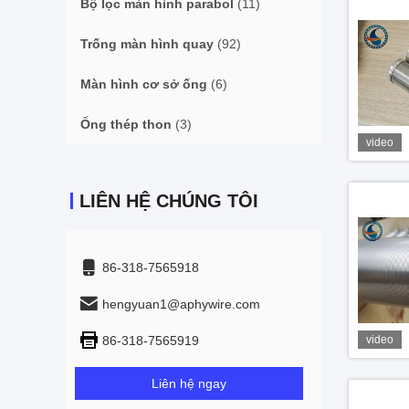
Bộ lọc màn hình parabol
(11)
Trống màn hình quay
(92)
Màn hình cơ sở ống
(6)
Ống thép thon
(3)
video
LIÊN HỆ CHÚNG TÔI
86-318-7565918
hengyuan1@aphywire.com
86-318-7565919
video
Liên hệ ngay