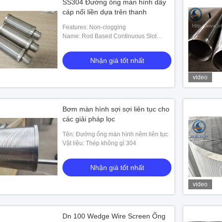
SS304 Đường ống màn hình dây
cáp nối liền dựa trên thanh
Features: Non-clogging
Name: Rod Based Continuous Slot
Wedge Wire Screen Pipe
Nhận giá tốt nhất
video
Bơm màn hình sợi sợi liên tục cho
các giải pháp lọc
Tên: Đường ống màn hình nêm liên tục
Vật liệu: Thép không gỉ 304
Nhận giá tốt nhất
video
Dn 100 Wedge Wire Screen Ống