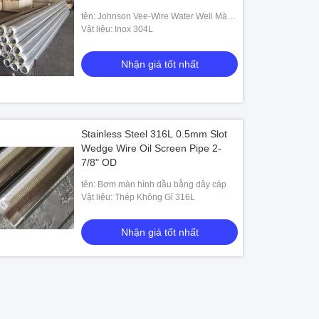
tên: Johnson Vee-Wire Water Well Màn
hình màn hình
Vật liệu: Inox 304L
Nhận giá tốt nhất
Stainless Steel 316L 0.5mm Slot
Wedge Wire Oil Screen Pipe 2-
7/8" OD
tên: Bơm màn hình dầu bằng dây cáp
Vật liệu: Thép Không Gỉ 316L
Nhận giá tốt nhất