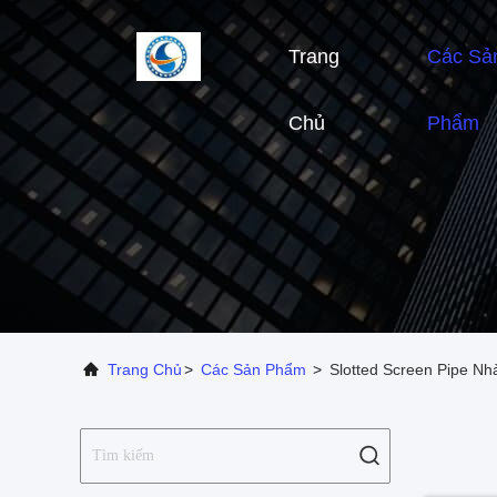
Trang
Các Sả
Chủ
Phẩm
Trang Chủ
>
Các Sản Phẩm
>
Slotted Screen Pipe Nh