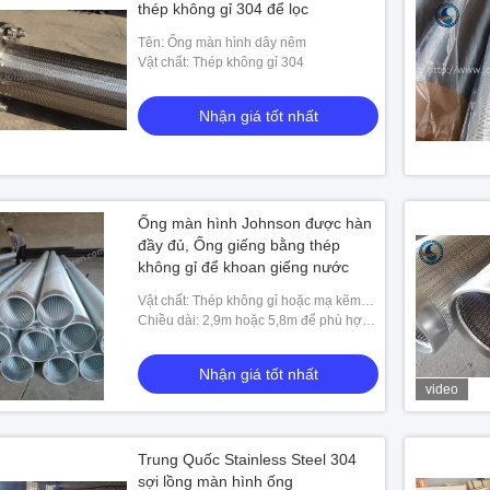
thép không gỉ 304 để lọc
Tên: Ống màn hình dây nêm
Vật chất: Thép không gỉ 304
Nhận giá tốt nhất
Ống màn hình Johnson được hàn
đầy đủ, Ống giếng bằng thép
không gỉ để khoan giếng nước
Vật chất: Thép không gỉ hoặc mạ kẽm
carbon thấp
Chiều dài: 2,9m hoặc 5,8m để phù hợp
với container
Nhận giá tốt nhất
video
Trung Quốc Stainless Steel 304
sợi lồng màn hình ống