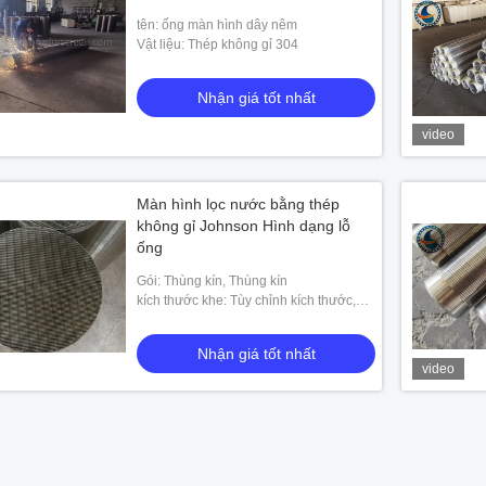
tên: ống màn hình dây nêm
Vật liệu: Thép không gỉ 304
Nhận giá tốt nhất
video
Màn hình lọc nước bằng thép
không gỉ Johnson Hình dạng lỗ
ống
Gói: Thùng kín, Thùng kín
kích thước khe: Tùy chỉnh kích thước,
0,05-50mm
Nhận giá tốt nhất
video