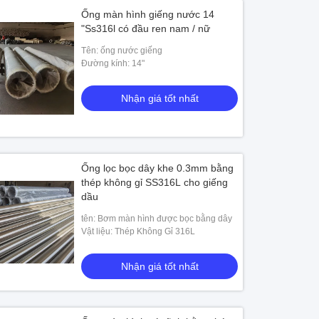
Ống màn hình giếng nước 14
"Ss316l có đầu ren nam / nữ
Tên: ống nước giếng
Đường kính: 14"
Nhận giá tốt nhất
Ống lọc bọc dây khe 0.3mm bằng
thép không gỉ SS316L cho giếng
dầu
tên: Bơm màn hình được bọc bằng dây
Vật liệu: Thép Không Gỉ 316L
Nhận giá tốt nhất