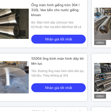
Ống màn hình giếng tròn 304 /
316L Vee bền cho nước giếng
khoan
tên: Màn hình dây Johnson Vee
Kỹ thuật: Hàn mạ kẽm điện/hàn tất cả
Nhận giá tốt nhất
video
SS304 ống kính màn hình dây lót
liên tục
Tên: Đường ống màn hình nêm liên tục
Vật liệu: Thép không gỉ 304
Nhận giá tốt nhất
video